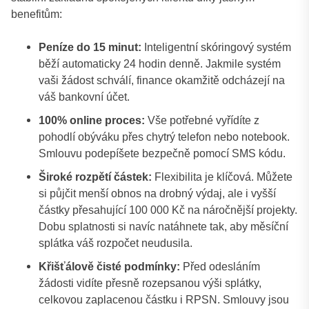
benefitům:
Peníze do 15 minut:
Inteligentní skóringový systém
běží automaticky 24 hodin denně. Jakmile systém
vaši žádost schválí, finance okamžitě odcházejí na
váš bankovní účet.
100% online proces:
Vše potřebné vyřídíte z
pohodlí obýváku přes chytrý telefon nebo notebook.
Smlouvu podepíšete bezpečně pomocí SMS kódu.
Široké rozpětí částek:
Flexibilita je klíčová. Můžete
si půjčit menší obnos na drobný výdaj, ale i vyšší
částky přesahující 100 000 Kč na náročnější projekty.
Dobu splatnosti si navíc natáhnete tak, aby měsíční
splátka váš rozpočet neudusila.
Křišťálově čisté podmínky:
Před odesláním
žádosti vidíte přesně rozepsanou výši splátky,
celkovou zaplacenou částku i RPSN. Smlouvy jsou