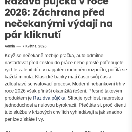
Razdva půjčka v roce
2026: Záchrana před
nečekanými výdaji na
pár kliknutí
Admin
7 Května, 2026
Když se nečekaně rozbije pračka, auto odmítne
nastartovat před cestou do práce nebo prostě potřebujete
rychle zalepit díru v napjatém rodinném rozpočtu, počítá se
každá minuta. Klasické banky mají často svůj čas a
zdlouhavé schvalovací procesy. Moderní nebankovní trh v
roce 2026 však přináší okamžitá řešení. Přesně takovým
produktem je
Raz dva půjčka
. Slibuje rychlost, naprostou
jednoduchost a nulovou byrokracii. Přečtěte si, proč klienti
tuto službu v krizových chvílích vyhledávají a jak snadno
peníze získáte i vy.