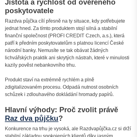
Jistota a rychlost od ověřeného
poskytovatele
Razdva půjčka cílí přesně na ty situace, kdy potřebujete
jednat hned. Za tímto produktem stojí silná a stabilní
finanční společnost (PROFI CREDIT Czech, a.s.), která
patří k předním poskytovatelům s platnou licencí České
národní banky. Nemusíte se tak obávat žádných
lichvářských praktik ani skrytých nástrah, které v minulosti
kazily pověst nebankovního trhu.
Produkt staví na extrémně rychlém a plně
zdigitalizovaném procesu. Odpadá nutnost osobních
schůzek i zdlouhavého dokládání hromady papírů.
Hlavní výhody: Proč zvolit právě
Raz dva půjčku
?
Konkurence na trhu je vysoká, ale Razdvapůjčka.cz si drží
stabilní základnu spokojených klientů díky jasným