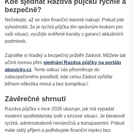
Kde sjednat Razdva půjčku rychle a
bezpečně?
Nečekejte, až se vám finanční starosti nakupí. Pokud jste
vyhodnotili, že je rychlá půjčka tím správným krokem pro
vaši situaci, využijte ověřené kanály s garancí aktuálních
podmínek.
Zajistěte si hladký a bezpečný průběh žádosti. Můžete tak
učinit rovnou přes
sjednání Razdva půjčky na portálu
abpujcky.cz
. Tento odkaz vás přesměruje do
zabezpečeného prostředí, kde celou žádost vyřídíte
během několika minut a bez komplikací.
Závěrečné shrnutí
Razdva půjčka v roce 2026 ukazuje, jak má vypadat
moderní spotřebitelský úvěr v krizové situaci. Je bleskově
rychlá, administrativně nenáročná a transparentní. Pokud
máte stálý příjem a potřebujete finanční injekci bez